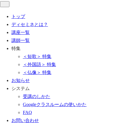
トップ
ディセミネとは？
講座一覧
講師一覧
特集
＜短歌＞ 特集
＜外国語＞ 特集
＜仏像＞ 特集
お知らせ
システム
受講のしかた
Googleクラスルームの使いかた
FAQ
お問い合わせ