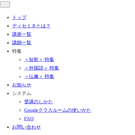
トップ
ディセミネとは？
講座一覧
講師一覧
特集
＜短歌＞ 特集
＜外国語＞ 特集
＜仏像＞ 特集
お知らせ
システム
受講のしかた
Googleクラスルームの使いかた
FAQ
お問い合わせ