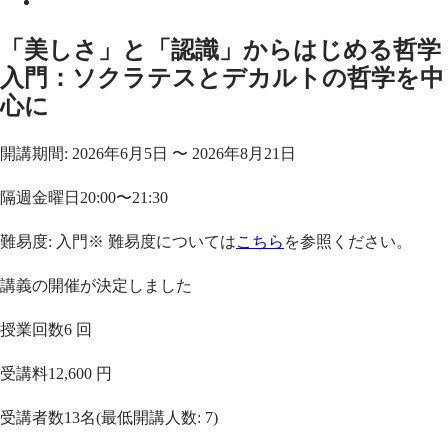
「美しさ」と「認識」からはじめる哲学
入門：ソクラテスとデカルトの哲学を中
心に
開講期間:
2026年6月5日
〜
2026年8月21日
隔週金曜日20:00〜21:30
難易度:
入門
※ 難易度については
こちら
を参照ください。
講義の開催が決定しました
授業回数
6 回
受講料
12,600 円
受講者数
13
名
(最低開講人数: 7)