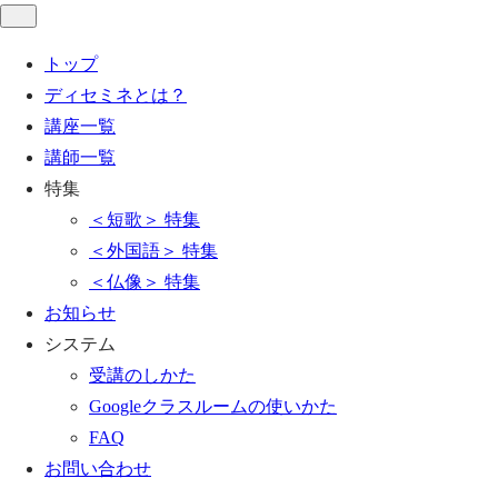
トップ
ディセミネとは？
講座一覧
講師一覧
特集
＜短歌＞ 特集
＜外国語＞ 特集
＜仏像＞ 特集
お知らせ
システム
受講のしかた
Googleクラスルームの使いかた
FAQ
お問い合わせ