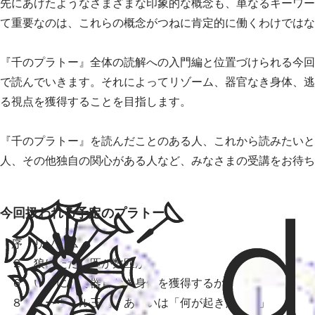
先にあげたようなさまざまな印象的な概念も、単なるキーワー
て重要なのは、これらの概念がつねに肯定的に働くわけではな
『千のプラトー』全体の読解への入門編と位置づけられる今回
で読んでいきます。それによってリゾーム、器官なき身体、逃
る視点を獲得することを目指します。
『千のプラトー』を読んだことのある人、これから読みたいと
人、その他独自の関心がある人など、みなさまの受講をお待ち
今回扱われる予定のプラトー
序 リゾーム
２ 狼はただ一匹か数匹か
６ いかにして器官なき身体を獲得するか
８ ヌーヴェル三篇、あるいは「何が起きたのか」