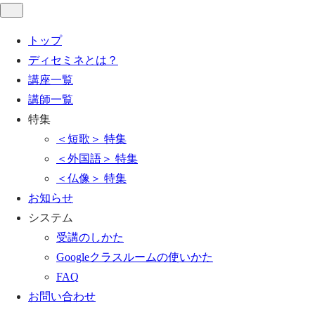
トップ
ディセミネとは？
講座一覧
講師一覧
特集
＜短歌＞ 特集
＜外国語＞ 特集
＜仏像＞ 特集
お知らせ
システム
受講のしかた
Googleクラスルームの使いかた
FAQ
お問い合わせ