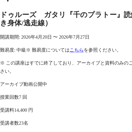
ドゥルーズ゠ガタリ『千のプラトー』読
き身体/逃走線）
開講期間:
2026年4月20日
〜
2026年7月27日
難易度:
中級
※ 難易度については
こちら
を参照ください。
※ この講座はすでに終了しており、アーカイブと資料のみの
さい。
アーカイブ動画公開中
授業回数
7 回
受講料
14,400 円
受講者数
23
名