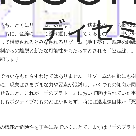
うち、とくにリゾーム、器官なき身体、逃走線の三つの概念に
ともに、全編に渡って繰り返し登場してくるものです。中心を
って構築されるとみなされるリゾーム（地下茎）、既存の組織
制からの離脱と新たな可能性をもたらすとされる「逃走線」。
能します。
で救いをもたらすわけではありません。リゾームの内部にも樹
に、現実はさまざまな力や要素が混淆し、いくつもの傾向が同
せること、これが『千のプラトー』において賭けられていた事
しもポジティブなものとはかぎらず、時には逃走線自体が「死
の機能と危険性を丁寧にみていくことで、まずは『千のプラト