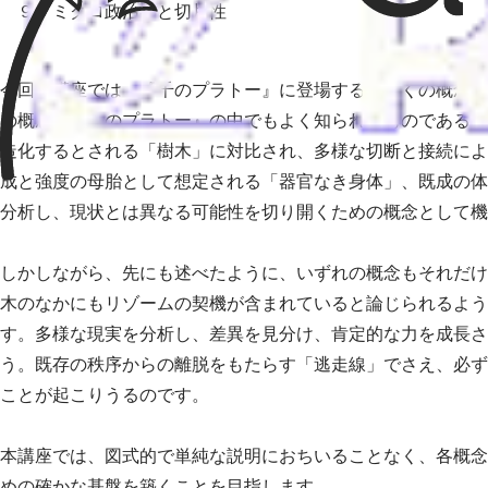
９ ミクロ政治学と切片性
今回の講座では、『千のプラトー』に登場する数多くの概念の
の概念は『千のプラトー』の中でもよく知られたものであると
造化するとされる「樹木」に対比され、多様な切断と接続によ
成と強度の母胎として想定される「器官なき身体」、既成の体
分析し、現状とは異なる可能性を切り開くための概念として機
しかしながら、先にも述べたように、いずれの概念もそれだけ
木のなかにもリゾームの契機が含まれていると論じられるよう
す。多様な現実を分析し、差異を見分け、肯定的な力を成長さ
う。既存の秩序からの離脱をもたらす「逃走線」でさえ、必ず
ことが起こりうるのです。
本講座では、図式的で単純な説明におちいることなく、各概念
めの確かな基盤を築くことを目指します。