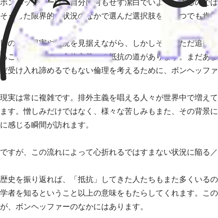
ボンヘッファーは、自分は何もせず潔白でいようとするのでは
そうした限界的な状況のなかで選んだ選択肢を、いつでも肯定
目の前の現実や状況を見据えながら、しかしそれにただ追従す
ること。ここに、全体主義への抵抗の道があります。まだあま
だ受け入れ諦めるでもない倫理を考えるために、ボンヘッファ
現実は常に複雑です。排外主義を唱える人々が世界中で増えて
ます。憎しみだけではなく、様々な苦しみもまた、その背景に
に感じる瞬間が訪れます。
ですが、この流れによって心折れるではすまない状況に陥る／
歴史を振り返れば、「抵抗」してきた人たちもまた多くいるの
学者を知るということ以上の意味をもたらしてくれます。この
が、ボンヘッファーのなかにはあります。