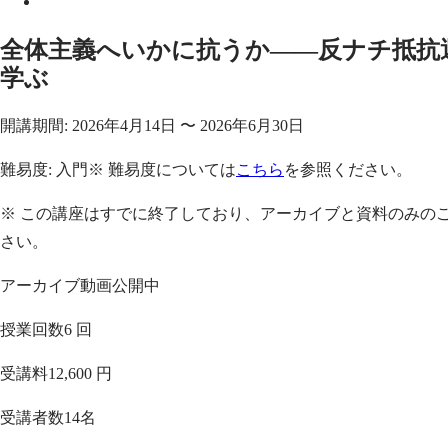
全体主義へいかに抗うか——反ナチ抵抗
学ぶ
開講期間:
2026年4月14日
〜
2026年6月30日
難易度:
入門
※ 難易度については
こちら
を参照ください。
※ この講座はすでに終了しており、アーカイブと資料のみの
さい。
アーカイブ動画公開中
授業回数
6 回
受講料
12,600 円
受講者数
14
名