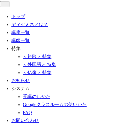
トップ
ディセミネとは？
講座一覧
講師一覧
特集
＜短歌＞ 特集
＜外国語＞ 特集
＜仏像＞ 特集
お知らせ
システム
受講のしかた
Googleクラスルームの使いかた
FAQ
お問い合わせ