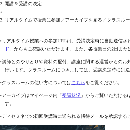
2. 開講＆受講の決定
↓
3. リアルタイムで授業に参加／アーカイブを見る／クラスル
◦リアルタイム授業への参加URLは、受講決定時に自動送信
ド
」からもご確認いただけます。また、各授業日の2日また
◦講師とのやりとりや資料の配付、講座に関する運営からのお知ら
行います。クラスルームにつきましては、受講決定時に別途
◦クラスルームの使い方については
こちら
をご覧ください。
◦アーカイブはマイページ内「
受講状況
」からご覧いただける
す。
◦ディセミネでの初回受講時に送られる招待メールを承認するこ