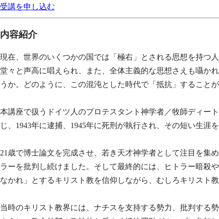
受講を申し込む
内容紹介
現在、世界のいくつかの国では「極右」とされる思想を持つ人
堂々と声高に唱えられ、また、全体主義的な思想さえも囁かれ
うか。どのように、この混沌とした時代で「抵抗」することが
本講座で扱うドイツ人のプロテスタント神学者／牧師ディートリッヒ・ボンヘ
じ、1943年に逮捕、1945年に死刑が執行され、その短い生涯
21歳で博士論文を完成させ、若き天才神学者として注目を集
ラーを批判し続けました。そして最終的には、ヒトラー暗殺や
なかれ」とするキリスト教を信仰しながら、むしろキリスト教
当時のキリスト教界には、ナチスを支持する勢力、批判する勢