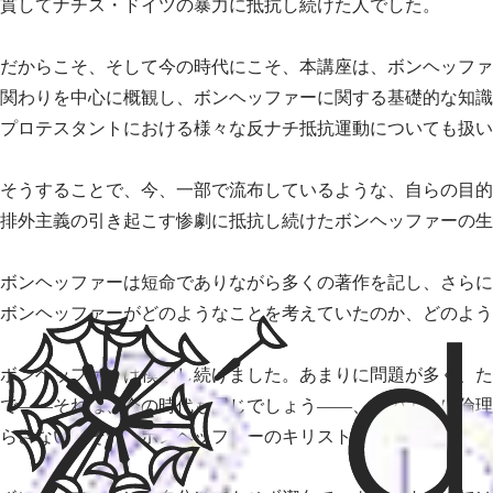
貫してナチス・ドイツの暴力に抵抗し続けた人でした。
だからこそ、そして今の時代にこそ、本講座は、ボンヘッファ
関わりを中心に概観し、ボンヘッファーに関する基礎的な知識
プロテスタントにおける様々な反ナチ抵抗運動についても扱い
そうすることで、今、一部で流布しているような、自らの目的
排外主義の引き起こす惨劇に抵抗し続けたボンヘッファーの生
ボンヘッファーは短命でありながら多くの著作を記し、さらに
ボンヘッファーがどのようなことを考えていたのか、どのよう
ボンヘッファーは模索し続けました。あまりに問題が多く、た
で——それは、今の時代も同じでしょう——、どのように倫理
らさない、それがボンヘッファーのキリスト教倫理の特色です