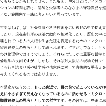
てもらえるかもしれません。また各回、30分ほどはディスカッ
ションの時間を設け、講師と受講者のみなさまの守秘義務を超
えない範囲内で一緒に考えたいと思っています。
哲学はしばしば、社会課題や科学技術を広い視野の中で捉え直
したり、現在進行形の政治の動向を相対化したり、歴史の中に
埋もれている人の人権や生きた証を肯定するための〈マクロ・
望遠鏡視点の思考〉として語られます。哲学だけでなく、とり
わけ倫理学ではそうでしょう。それらはたしかに重要な哲学と
倫理学の役割ですが、しかし、それは対人援助の現場で日々生
じる行き詰まり感や徒労感や倦怠感に対して直接的な手応えを
与えてくれるものではありません。
本講座が扱うのは、
もっと身近で、目の前で起こっているがゆ
えに小さすぎて見えなくなっているものに活かせる〈ミクロ・
顕微鏡視点の思考〉としての哲学
です。その哲学は、些細に思