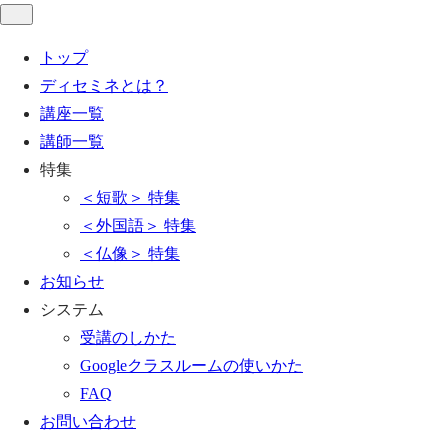
トップ
ディセミネとは？
講座一覧
講師一覧
特集
＜短歌＞ 特集
＜外国語＞ 特集
＜仏像＞ 特集
お知らせ
システム
受講のしかた
Googleクラスルームの使いかた
FAQ
お問い合わせ