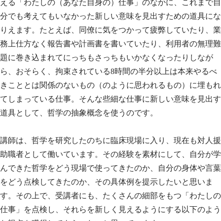
える「わたしの（あなた自身の）仕事」のなかに、これまで自
分でも考えてもいなかった新しい意味を見出すための道具にな
りえます。たとえば、同僚に気をつかって疲弊していたり、業
務上仕方なく報告書や計画書を書いていたり、利用者の無理難
題に巻き込まれてにっちもさっちもいかなくなったりしなが
ら、おそらく、拘束されている8時間の半分以上は本来やるべ
きこととは関係のないもの（のように思われるもの）に埋もれ
てしまっている仕事。そんな些細な仕事に新しい意味を見出す
道具として、哲学の抽象概念を使うのです。
講師は、哲学を研究したのちに臨床現場に入り、現在も対人援
助職者として働いています。その経験を素材にして、自分が学
んできた哲学をどう現場で使ってきたのか、自分の身体や言葉
をどう点検してきたのか、その具体例を提示したいと思いま
す。その上で、受講者にも、たくさんの細部をもつ「わたしの
仕事」を点検し、それらを新しく見えるようにする以下のよう