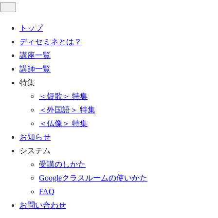
トップ
ディセミネとは？
講座一覧
講師一覧
特集
＜短歌＞ 特集
＜外国語＞ 特集
＜仏像＞ 特集
お知らせ
システム
受講のしかた
Googleクラスルームの使いかた
FAQ
お問い合わせ