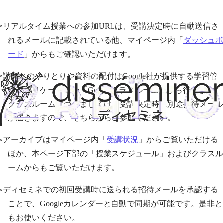
◦リアルタイム授業への参加URLは、受講決定時に自動送信さ
れるメールに記載されている他、マイページ内「
ダッシュボ
ード
」からもご確認いただけます。
◦講師とのやりとりや資料の配付はGoogle社が提供する学習管
理アプリケーション「Googleクラスルーム」から行います。
クラスルームにつきましては、受講決定時に別途招待メール
が届きますので、そちらからご参加ください。
◦アーカイブはマイページ内「
受講状況
」からご覧いただける
ほか、本ページ下部の「授業スケジュール」およびクラスル
ームからもご覧いただけます。
◦ディセミネでの初回受講時に送られる招待メールを承認する
ことで、Googleカレンダーと自動で同期が可能です。是非と
もお使いください。